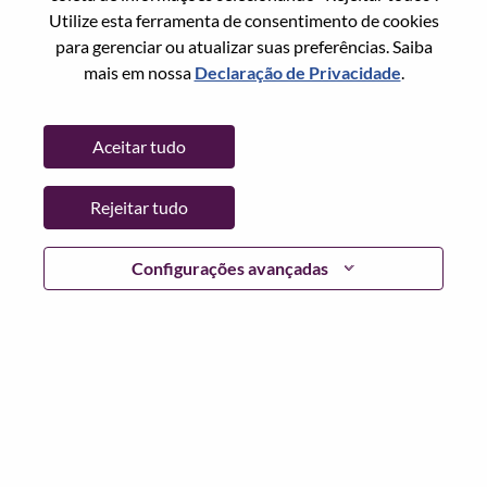
Cidade:
Bucharest
Utilize esta ferramenta de consentimento de cookies
Data:
Segunda, Junho 1, 2026
para gerenciar ou atualizar suas preferências. Saiba
Locais Adicionais
:
mais em nossa
Declaração de Privacidade
.
* Romania
Aceitar tudo
Por que trabalhar na Lenovo
Rejeitar tudo
We are Lenovo. We do what we say. We own what we do.
We WOW our customers.
Configurações avançadas
Lenovo is a US$83 billion revenue global technology
powerhouse, ranked #153 in the Fortune Global 500, and
serving millions of customers every day in 180 markets.
Focused on a bold vision to deliver Smarter Technology
for All, Lenovo has built on its success as the world’s
largest PC company with a full-stack portfolio of AI-
enabled, AI-ready, and AI-optimized devices (PCs,