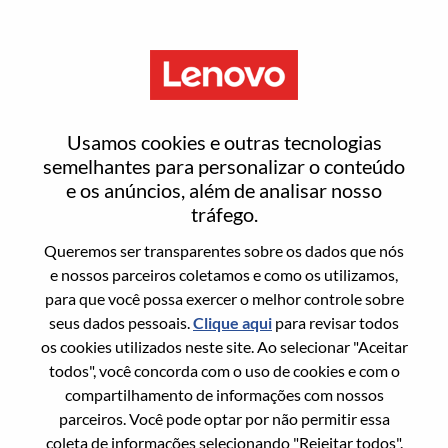
Menu
HVAC/Water Cooling Service
Usamos cookies e outras tecnologias
Engineer
semelhantes para personalizar o conteúdo
e os anúncios, além de analisar nosso
tráfego.
Queremos ser transparentes sobre os dados que nós
e nossos parceiros coletamos e como os utilizamos,
para que você possa exercer o melhor controle sobre
Informação geral
seus dados pessoais.
Clique aqui
para revisar todos
os cookies utilizados neste site. Ao selecionar "Aceitar
Sol. Nº:
100017159
todos", você concorda com o uso de cookies e com o
Área De Carreira:
Serviços
compartilhamento de informações com nossos
parceiros. Você pode optar por não permitir essa
País/Região:
Romênia
coleta de informações selecionando "Rejeitar todos".