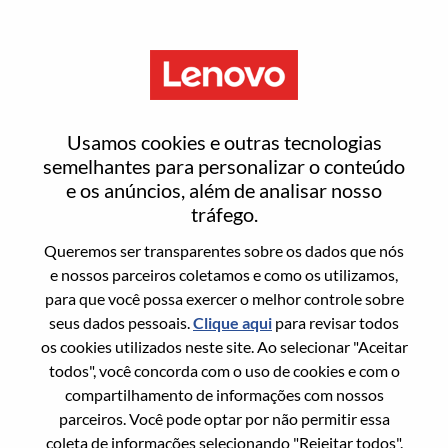
Menu
Technical Project Manager
Usamos cookies e outras tecnologias
semelhantes para personalizar o conteúdo
e os anúncios, além de analisar nosso
tráfego.
Queremos ser transparentes sobre os dados que nós
Informação geral
e nossos parceiros coletamos e como os utilizamos,
para que você possa exercer o melhor controle sobre
Sol. Nº:
100017263
seus dados pessoais.
Clique aqui
para revisar todos
Área De Carreira:
Tecnologia da informação
os cookies utilizados neste site. Ao selecionar "Aceitar
todos", você concorda com o uso de cookies e com o
País/Região:
Índia
compartilhamento de informações com nossos
Estado:
Maharashtra
parceiros. Você pode optar por não permitir essa
Cidade:
Mumbai
coleta de informações selecionando "Rejeitar todos".