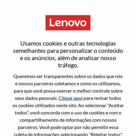
Menu
高级电源工程师
Usamos cookies e outras tecnologias
semelhantes para personalizar o conteúdo
e os anúncios, além de analisar nosso
tráfego.
Queremos ser transparentes sobre os dados que nós
Informação geral
e nossos parceiros coletamos e como os utilizamos,
para que você possa exercer o melhor controle sobre
Sol. Nº:
100017351
seus dados pessoais.
Clique aqui
para revisar todos
Área De Carreira:
Engenharia de Hardware
os cookies utilizados neste site. Ao selecionar "Aceitar
todos", você concorda com o uso de cookies e com o
País/Região:
China
compartilhamento de informações com nossos
Estado:
Guangdong
parceiros. Você pode optar por não permitir essa
Cidade:
深圳（Shenzhen）
coleta de informações selecionando "Rejeitar todos".