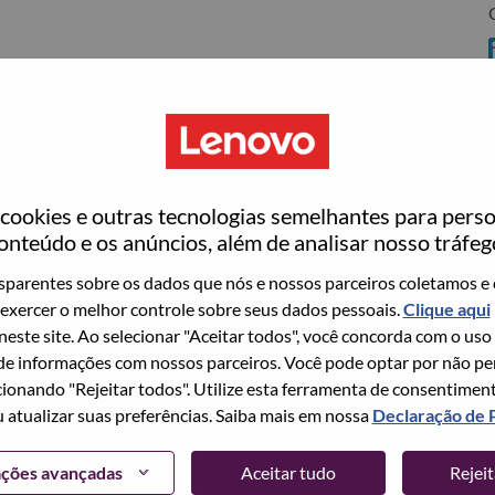
C
rrisville
ookies e outras tecnologias semelhantes para perso
ovo
onteúdo e os anúncios, além de analisar nosso tráfeg
wn what we do. We WOW our customers.
parentes sobre os dados que nós e nossos parceiros coletamos e 
exercer o melhor controle sobre seus dados pessoais.
Clique aqui
echnology powerhouse, ranked #153 in the Fortune Global
 neste site. Ao selecionar "Aceitar todos", você concorda com o uso
 day in 180 markets. Focused on a bold vision to deliver
e informações com nossos parceiros. Você pode optar por não perm
 on its success as the world’s largest PC company with a full-
ionando "Rejeitar todos". Utilize esta ferramenta de consentimen
d AI-optimized devices (PCs, workstations, smartphones,
u atualizar suas preferências. Saiba mais em nossa
Declaração de 
edge, high performance computing and software defined
ervices. Lenovo’s continued investment in world-changing
ações avançadas
Aceitar tudo
Rejei
ustworthy, and smarter future for everyone, everywhere.