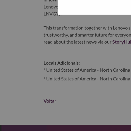
Lenovo is listed on the Hong Kong stock e
LNVGY).
This transformation together with Lenovo’s 
trustworthy, and smarter future for everyon
read about the latest news via our
StoryHu
Locais Adicionais
:
* United States of America - North Carolina 
* United States of America - North Carolina 
Voltar