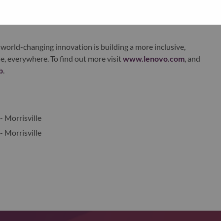
xchange under Lenovo Group Limited (HKSE: 992) (ADR:
world-changing innovation is building a more inclusive,
e, everywhere. To find out more visit
www.lenovo.com
, and
b
.
- Morrisville
- Morrisville