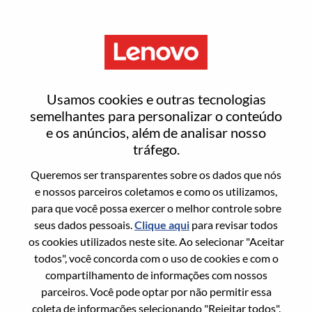
Menu
Product Manager, Commercial
Usamos cookies e outras tecnologias
Accessories – Morrisville, NC
semelhantes para personalizar o conteúdo
e os anúncios, além de analisar nosso
tráfego.
Queremos ser transparentes sobre os dados que nós
e nossos parceiros coletamos e como os utilizamos,
para que você possa exercer o melhor controle sobre
Informação geral
seus dados pessoais.
Clique aqui
para revisar todos
os cookies utilizados neste site. Ao selecionar "Aceitar
Sol. Nº:
WD00101610
todos", você concorda com o uso de cookies e com o
Área De Carreira:
Suporte a vendas
compartilhamento de informações com nossos
parceiros. Você pode optar por não permitir essa
País/Região:
Estados Unidos da América
coleta de informações selecionando "Rejeitar todos".