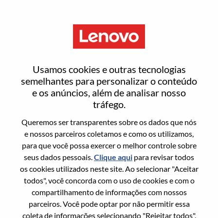
Menu
Product Manager - Consumer
Usamos cookies e outras tecnologias
Chrome
semelhantes para personalizar o conteúdo
e os anúncios, além de analisar nosso
tráfego.
Queremos ser transparentes sobre os dados que nós
e nossos parceiros coletamos e como os utilizamos,
para que você possa exercer o melhor controle sobre
Informação geral
seus dados pessoais.
Clique aqui
para revisar todos
os cookies utilizados neste site. Ao selecionar "Aceitar
Sol. Nº:
WD00101164
todos", você concorda com o uso de cookies e com o
Área De Carreira:
Vendas
compartilhamento de informações com nossos
parceiros. Você pode optar por não permitir essa
País/Região:
Estados Unidos da América
coleta de informações selecionando "Rejeitar todos".