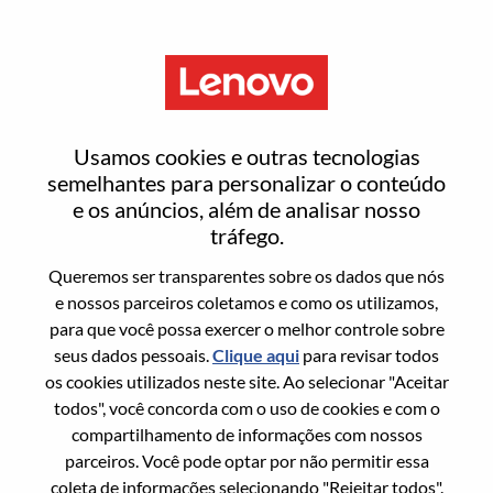
Menu
RTOS 系统工程师 - AI Wearable
Usamos cookies e outras tecnologias
semelhantes para personalizar o conteúdo
e os anúncios, além de analisar nosso
tráfego.
Queremos ser transparentes sobre os dados que nós
Informação geral
e nossos parceiros coletamos e como os utilizamos,
para que você possa exercer o melhor controle sobre
Sol. Nº:
100017215
seus dados pessoais.
Clique aqui
para revisar todos
Área De Carreira:
Engenharia
os cookies utilizados neste site. Ao selecionar "Aceitar
todos", você concorda com o uso de cookies e com o
País/Região:
China
compartilhamento de informações com nossos
Estado:
Shanghai
parceiros. Você pode optar por não permitir essa
Cidade:
上海（Shanghai）
coleta de informações selecionando "Rejeitar todos".