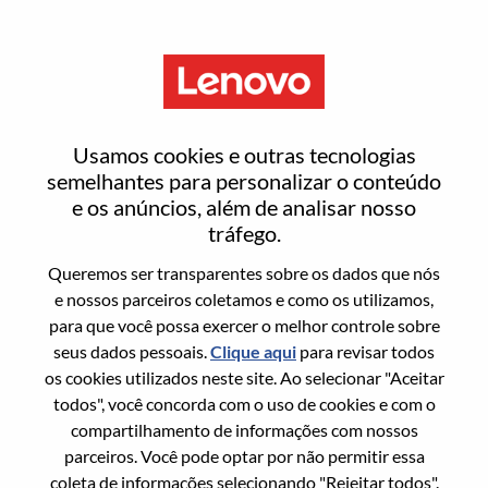
Menu
Regional Service Delivery
Usamos cookies e outras tecnologias
Manager
semelhantes para personalizar o conteúdo
e os anúncios, além de analisar nosso
tráfego.
Queremos ser transparentes sobre os dados que nós
e nossos parceiros coletamos e como os utilizamos,
para que você possa exercer o melhor controle sobre
Informação geral
seus dados pessoais.
Clique aqui
para revisar todos
os cookies utilizados neste site. Ao selecionar "Aceitar
Sol. Nº:
WD00100664
todos", você concorda com o uso de cookies e com o
Área De Carreira:
Serviços
compartilhamento de informações com nossos
parceiros. Você pode optar por não permitir essa
País/Região:
Malásia
coleta de informações selecionando "Rejeitar todos".