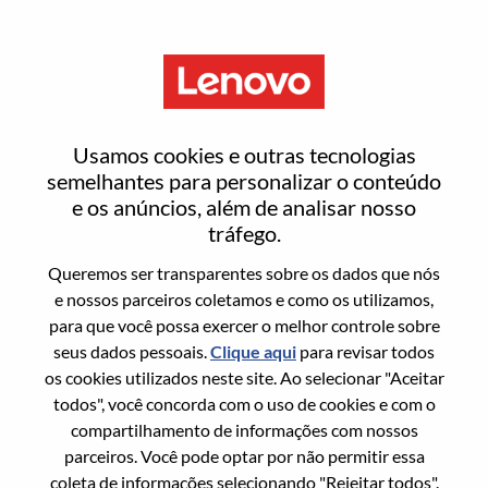
Menu
Senior Services Sales Executive
Usamos cookies e outras tecnologias
- Manufacturing Global
semelhantes para personalizar o conteúdo
e os anúncios, além de analisar nosso
Accounts
tráfego.
Queremos ser transparentes sobre os dados que nós
e nossos parceiros coletamos e como os utilizamos,
para que você possa exercer o melhor controle sobre
seus dados pessoais.
Clique aqui
para revisar todos
os cookies utilizados neste site. Ao selecionar "Aceitar
Informação geral
todos", você concorda com o uso de cookies e com o
compartilhamento de informações com nossos
Sol. Nº:
WD00101880
parceiros. Você pode optar por não permitir essa
Área De Carreira:
Vendas
coleta de informações selecionando "Rejeitar todos".