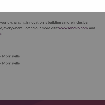
xchange under Lenovo Group Limited (HKSE: 992) (ADR:
world-changing innovation is building a more inclusive,
e, everywhere. To find out more visit
www.lenovo.com
, and
b
.
- Morrisville
- Morrisville