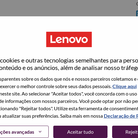
C
rrisville
ookies e outras tecnologias semelhantes para perso
ovo
onteúdo e os anúncios, além de analisar nosso tráfeg
wn what we do. We WOW our customers.
parentes sobre os dados que nós e nossos parceiros coletamos e 
exercer o melhor controle sobre seus dados pessoais.
Clique aqui
echnology powerhouse, ranked #153 in the Fortune Global
 neste site. Ao selecionar "Aceitar todos", você concorda com o uso
 day in 180 markets. Focused on a bold vision to deliver
e informações com nossos parceiros. Você pode optar por não perm
 on its success as the world’s largest PC company with a full-
ionando "Rejeitar todos". Utilize esta ferramenta de consentimen
d AI-optimized devices (PCs, workstations, smartphones,
u atualizar suas preferências. Saiba mais em nossa
Declaração de 
edge, high performance computing and software defined
ervices. Lenovo’s continued investment in world-changing
ações avançadas
Aceitar tudo
Rejei
ustworthy, and smarter future for everyone, everywhere.