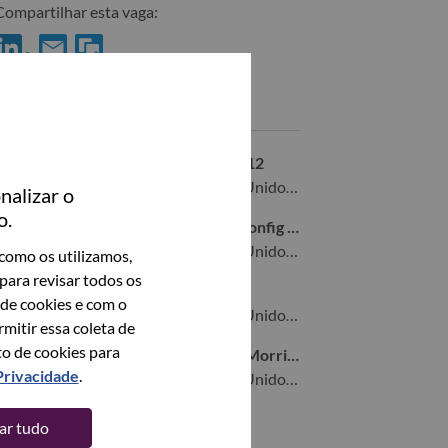
Compartilhar esta vaga:
ompartilhar Senior Services Sales Executive - ServiceNow no Lin
Compartilhar Senior Services Sales Executive - ServiceNow
Vagas semelhantes
Workstation Account Executive - K12
Morrisville, North Carolina, Estados Unidos da América,
nalizar o
o.
Solutions & Services Inside Sales - Config & Deploy
Morrisville, North Carolina, Estados Unidos da América,
como os utilizamos,
para revisar todos os
Solution Architect East Coast
 de cookies e com o
Morrisville, North Carolina, Estados Unidos da América,
itir essa coleta de
to de cookies para
Sr Inside Account Representative - Morrisville, NC
Privacidade
.
Morrisville, North Carolina, Estados Unidos da América,
tar tudo
Veja todos