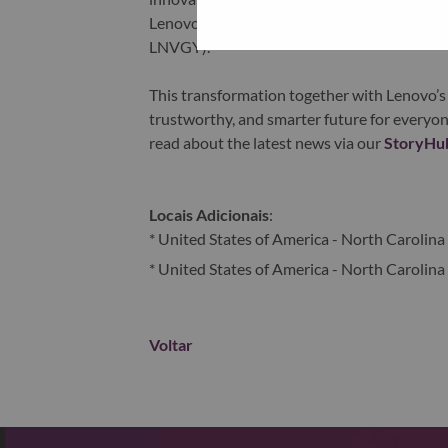
Lenovo is listed on the Hong Kong stock e
LNVGY).
This transformation together with Lenovo’s 
trustworthy, and smarter future for everyon
read about the latest news via our
StoryHu
Locais Adicionais
:
* United States of America - North Carolina 
* United States of America - North Carolina 
Voltar