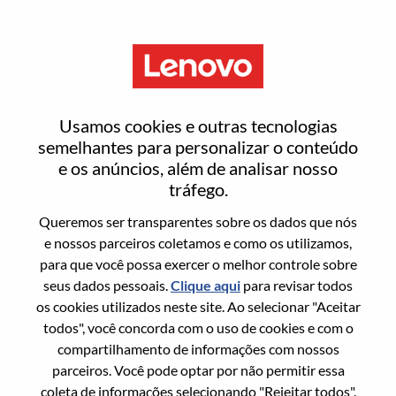
Menu
Senior Solution Sales Executive
Usamos cookies e outras tecnologias
M/f/d
semelhantes para personalizar o conteúdo
e os anúncios, além de analisar nosso
tráfego.
Queremos ser transparentes sobre os dados que nós
e nossos parceiros coletamos e como os utilizamos,
para que você possa exercer o melhor controle sobre
Informação geral
seus dados pessoais.
Clique aqui
para revisar todos
os cookies utilizados neste site. Ao selecionar "Aceitar
Sol. Nº:
WD00099099
todos", você concorda com o uso de cookies e com o
Área De Carreira:
Vendas
compartilhamento de informações com nossos
parceiros. Você pode optar por não permitir essa
País/Região:
Alemanha
coleta de informações selecionando "Rejeitar todos".