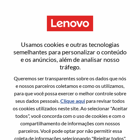
Menu
Senior Solutions Engineer,
Usamos cookies e outras tecnologias
Infrastructure
semelhantes para personalizar o conteúdo
e os anúncios, além de analisar nosso
tráfego.
Queremos ser transparentes sobre os dados que nós
e nossos parceiros coletamos e como os utilizamos,
para que você possa exercer o melhor controle sobre
Informação geral
seus dados pessoais.
Clique aqui
para revisar todos
os cookies utilizados neste site. Ao selecionar "Aceitar
Sol. Nº:
WD00101068
todos", você concorda com o uso de cookies e com o
Área De Carreira:
Vendas
compartilhamento de informações com nossos
parceiros. Você pode optar por não permitir essa
País/Região:
Noruega
coleta de informações selecionando "Rejeitar todos".