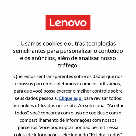
Menu
(Senior) System Specialist
Usamos cookies e outras tecnologias
semelhantes para personalizar o conteúdo
e os anúncios, além de analisar nosso
tráfego.
Queremos ser transparentes sobre os dados que nós
Informação geral
e nossos parceiros coletamos e como os utilizamos,
para que você possa exercer o melhor controle sobre
Sol. Nº:
WD00100122
seus dados pessoais.
Clique aqui
para revisar todos
Área De Carreira:
Serviços
os cookies utilizados neste site. Ao selecionar "Aceitar
todos", você concorda com o uso de cookies e com o
País/Região:
Hong Kong
compartilhamento de informações com nossos
Cidade:
Hong Kong
parceiros. Você pode optar por não permitir essa
Data:
Sexta, Junho 5, 2026
coleta de informações selecionando "Rejeitar todos".