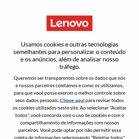
Menu
[LPS] Service Delivery Director
Usamos cookies e outras tecnologias
- ATFM
semelhantes para personalizar o conteúdo
e os anúncios, além de analisar nosso
tráfego.
Queremos ser transparentes sobre os dados que nós
e nossos parceiros coletamos e como os utilizamos,
para que você possa exercer o melhor controle sobre
Informação geral
seus dados pessoais.
Clique aqui
para revisar todos
os cookies utilizados neste site. Ao selecionar "Aceitar
Sol. Nº:
WD00100484
todos", você concorda com o uso de cookies e com o
Área De Carreira:
Serviços
compartilhamento de informações com nossos
parceiros. Você pode optar por não permitir essa
País/Região:
Cingapura
coleta de informações selecionando "Rejeitar todos".