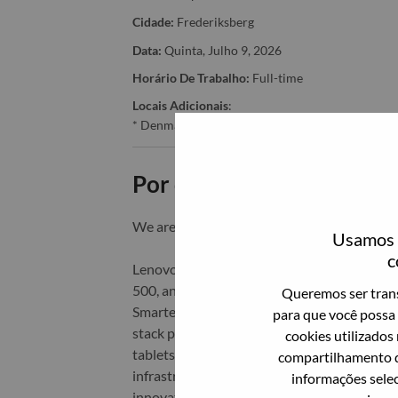
Cidade:
Frederiksberg
Data:
Quinta, Julho 9, 2026
Horário De Trabalho:
Full-time
Locais Adicionais
:
* Denmark
Por que trabalhar na Len
We are Lenovo. We do what we say. We o
Usamos c
c
Lenovo is a US$83 billion revenue global t
500, and serving millions of customers every
Queremos ser trans
Smarter Technology for All, Lenovo has built
para que você possa 
stack portfolio of AI-enabled, AI-ready, an
cookies utilizados
tablets), infrastructure (server, storage, 
compartilhamento d
infrastructure), software, solutions, and s
informações selec
innovation is building a more equitable, tr