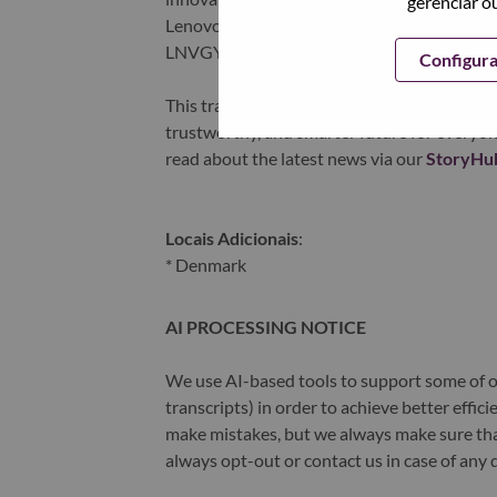
gerenciar o
Lenovo is listed on the Hong Kong stock e
LNVGY).
Configur
This transformation together with Lenovo’s 
trustworthy, and smarter future for everyon
read about the latest news via our
StoryHu
Locais Adicionais
:
* Denmark
AI PROCESSING NOTICE
We use AI-based tools to support some of ou
transcripts) in order to achieve better effi
make mistakes, but we always make sure th
always opt-out or contact us in case of any 