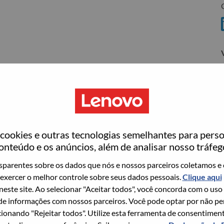
C
ovo
wn what we do. We WOW our customers.
ookies e outras tecnologias semelhantes para perso
onteúdo e os anúncios, além de analisar nosso tráfeg
echnology powerhouse, ranked #153 in the Fortune Global
 day in 180 markets. Focused on a bold vision to deliver
parentes sobre os dados que nós e nossos parceiros coletamos e 
 on its success as the world’s largest PC company with a full-
exercer o melhor controle sobre seus dados pessoais.
Clique aqui
d AI-optimized devices (PCs, workstations, smartphones,
 neste site. Ao selecionar "Aceitar todos", você concorda com o uso
edge, high performance computing and software defined
e informações com nossos parceiros. Você pode optar por não perm
ervices. Lenovo’s continued investment in world-changing
ionando "Rejeitar todos". Utilize esta ferramenta de consentimen
ustworthy, and smarter future for everyone, everywhere.