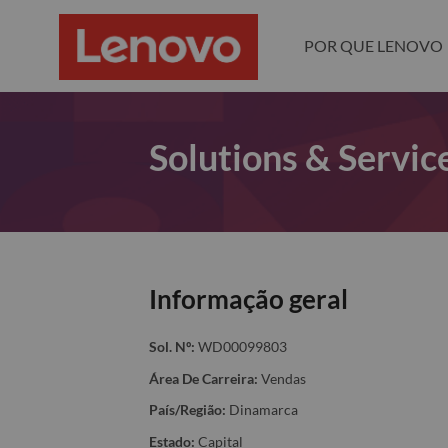
POR QUE LENOVO
Solutions & Servic
Informação geral
Sol. Nº:
WD00099803
Área De Carreira:
Vendas
País/Região:
Dinamarca
Estado:
Capital