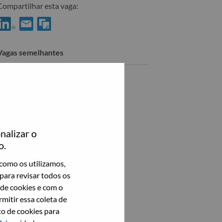
Compartilhar esta vaga:
ompartilhar Solutions & Services Executive - Nordics no LinkedIn
Compartilhar Solutions & Services Executive - Nordics com
Vagas semelhantes
Nordic Distribution Manager
Frederiksberg, Capital, Dinamarca,
Veja todos
nalizar o
o.
como os utilizamos,
para revisar todos os
 de cookies e com o
itir essa coleta de
to de cookies para