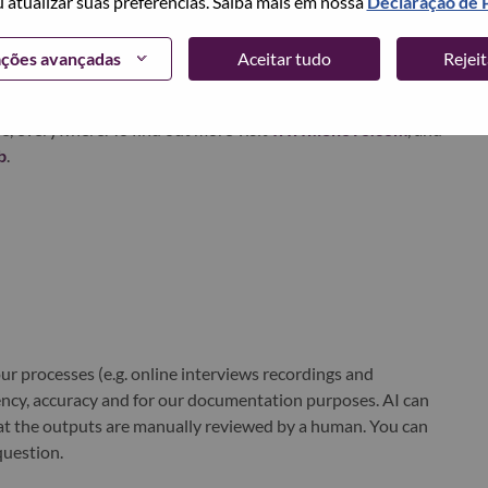
u atualizar suas preferências. Saiba mais em nossa
Declaração de 
xchange under Lenovo Group Limited (HKSE: 992) (ADR:
ações avançadas
Aceitar tudo
Rejei
world-changing innovation is building a more inclusive,
e, everywhere. To find out more visit
www.lenovo.com
, and
b
.
r processes (e.g. online interviews recordings and
ciency, accuracy and for our documentation purposes. AI can
at the outputs are manually reviewed by a human. You can
question.