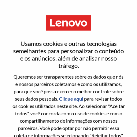
Menu
Solutions & Services Executive
Usamos cookies e outras tecnologias
semelhantes para personalizar o conteúdo
e os anúncios, além de analisar nosso
tráfego.
Queremos ser transparentes sobre os dados que nós
Informação geral
e nossos parceiros coletamos e como os utilizamos,
para que você possa exercer o melhor controle sobre
Sol. Nº:
WD00101535
seus dados pessoais.
Clique aqui
para revisar todos
Área De Carreira:
Vendas
os cookies utilizados neste site. Ao selecionar "Aceitar
todos", você concorda com o uso de cookies e com o
País/Região:
Hong Kong
compartilhamento de informações com nossos
Cidade:
Hong Kong
parceiros. Você pode optar por não permitir essa
Data:
Terça, Junho 30, 2026
coleta de informações selecionando "Rejeitar todos".