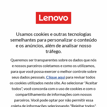
Menu
Solutions & Services Inside
Usamos cookies e outras tecnologias
Sales - Configuration &
semelhantes para personalizar o conteúdo
e os anúncios, além de analisar nosso
Deployment
tráfego.
Queremos ser transparentes sobre os dados que nós
e nossos parceiros coletamos e como os utilizamos,
para que você possa exercer o melhor controle sobre
seus dados pessoais.
Clique aqui
para revisar todos
os cookies utilizados neste site. Ao selecionar "Aceitar
Informação geral
todos", você concorda com o uso de cookies e com o
compartilhamento de informações com nossos
Sol. Nº:
WD00099892
parceiros. Você pode optar por não permitir essa
Área De Carreira:
Vendas
coleta de informações selecionando "Rejeitar todos".