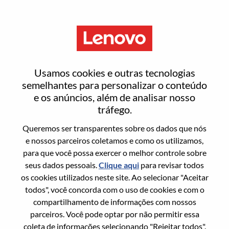
Menu
Solutions & Services Specialist -
Usamos cookies e outras tecnologias
Service Now
semelhantes para personalizar o conteúdo
e os anúncios, além de analisar nosso
tráfego.
Queremos ser transparentes sobre os dados que nós
e nossos parceiros coletamos e como os utilizamos,
para que você possa exercer o melhor controle sobre
Informação geral
seus dados pessoais.
Clique aqui
para revisar todos
os cookies utilizados neste site. Ao selecionar "Aceitar
Sol. Nº:
WD00099607
todos", você concorda com o uso de cookies e com o
Área De Carreira:
Vendas
compartilhamento de informações com nossos
parceiros. Você pode optar por não permitir essa
País/Região:
Cingapura
coleta de informações selecionando "Rejeitar todos".