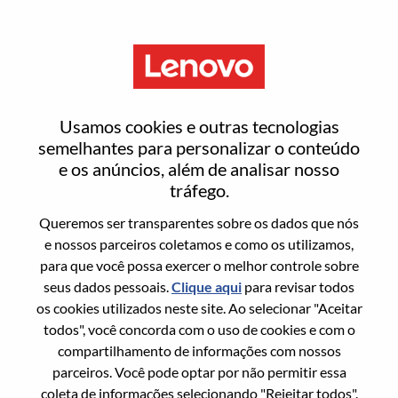
Menu
Solutions & Services Sales
Usamos cookies e outras tecnologias
Specialist
semelhantes para personalizar o conteúdo
e os anúncios, além de analisar nosso
tráfego.
Queremos ser transparentes sobre os dados que nós
e nossos parceiros coletamos e como os utilizamos,
para que você possa exercer o melhor controle sobre
Informação geral
seus dados pessoais.
Clique aqui
para revisar todos
os cookies utilizados neste site. Ao selecionar "Aceitar
Sol. Nº:
WD00097351
todos", você concorda com o uso de cookies e com o
Área De Carreira:
Vendas
compartilhamento de informações com nossos
parceiros. Você pode optar por não permitir essa
País/Região:
Índia
coleta de informações selecionando "Rejeitar todos".