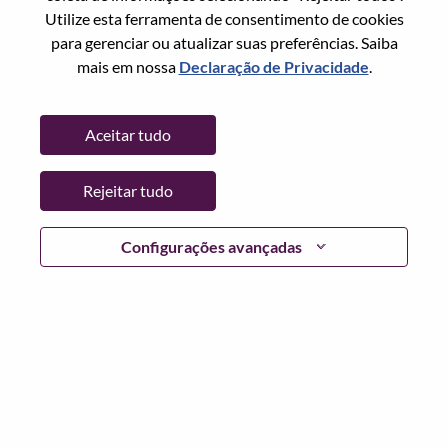
Utilize esta ferramenta de consentimento de cookies
Data:
Quarta, Junho 17, 2026
para gerenciar ou atualizar suas preferências. Saiba
Horário De Trabalho:
Full-time
mais em nossa
Declaração de Privacidade
.
Locais Adicionais
:
* China - Shanghai - 上海（Shanghai）
Aceitar tudo
Por que trabalhar na Lenovo
Rejeitar tudo
We are Lenovo. We do what we say. We own what we do.
Configurações avançadas
We WOW our customers.
Lenovo is a US$83 billion revenue global technology
powerhouse, ranked #153 in the Fortune Global 500, and
serving millions of customers every day in 180 markets.
Focused on a bold vision to deliver Smarter Technology
for All, Lenovo has built on its success as the world’s
largest PC company with a full-stack portfolio of AI-
enabled, AI-ready, and AI-optimized devices (PCs,