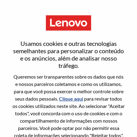
Menu
Sr. Manager, Solution Head
Usamos cookies e outras tecnologias
semelhantes para personalizar o conteúdo
e os anúncios, além de analisar nosso
tráfego.
Queremos ser transparentes sobre os dados que nós
Informação geral
e nossos parceiros coletamos e como os utilizamos,
para que você possa exercer o melhor controle sobre
Sol. Nº:
WD00099589
seus dados pessoais.
Clique aqui
para revisar todos
Área De Carreira:
Engenharia de Hardware
os cookies utilizados neste site. Ao selecionar "Aceitar
todos", você concorda com o uso de cookies e com o
País/Região:
China
compartilhamento de informações com nossos
Estado:
Shanghai
parceiros. Você pode optar por não permitir essa
Cidade:
上海（Shanghai）
coleta de informações selecionando "Rejeitar todos".