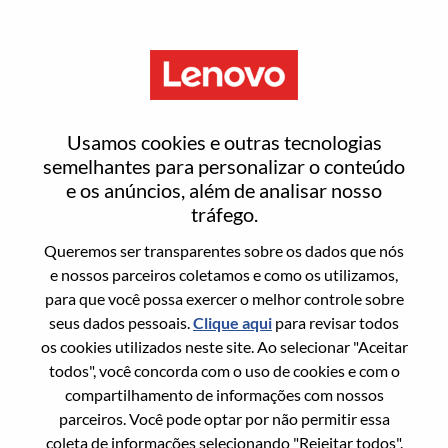
Menu
Sr. Product Manager - AI
Usamos cookies e outras tecnologias
Security - REMOTE
semelhantes para personalizar o conteúdo
e os anúncios, além de analisar nosso
tráfego.
Queremos ser transparentes sobre os dados que nós
e nossos parceiros coletamos e como os utilizamos,
para que você possa exercer o melhor controle sobre
Informação geral
seus dados pessoais.
Clique aqui
para revisar todos
os cookies utilizados neste site. Ao selecionar "Aceitar
Sol. Nº:
WD00100029
todos", você concorda com o uso de cookies e com o
Área De Carreira:
Cloud Computing
compartilhamento de informações com nossos
parceiros. Você pode optar por não permitir essa
País/Região:
Estados Unidos da América
coleta de informações selecionando "Rejeitar todos".