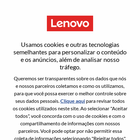
Menu
Senior Sales Engineer
Usamos cookies e outras tecnologias
semelhantes para personalizar o conteúdo
e os anúncios, além de analisar nosso
tráfego.
Queremos ser transparentes sobre os dados que nós
Informação geral
e nossos parceiros coletamos e como os utilizamos,
para que você possa exercer o melhor controle sobre
Sol. Nº:
WD00101561
seus dados pessoais.
Clique aqui
para revisar todos
Área De Carreira:
Vendas
os cookies utilizados neste site. Ao selecionar "Aceitar
todos", você concorda com o uso de cookies e com o
País/Região:
Estados Unidos da América
compartilhamento de informações com nossos
Estado:
North Carolina
parceiros. Você pode optar por não permitir essa
Cidade:
Morrisville
coleta de informações selecionando "Rejeitar todos".