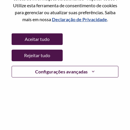
Estado:
Taipei City
Utilize esta ferramenta de consentimento de cookies
Cidade:
中山（Zhongshan）
para gerenciar ou atualizar suas preferências. Saiba
Data:
Segunda, Junho 8, 2026
mais em nossa
Declaração de Privacidade
.
Horário De Trabalho:
Full-time
Locais Adicionais
:
Aceitar tudo
* Taiwan - Taipei City
Rejeitar tudo
Por que trabalhar na Lenovo
Configurações avançadas
We are Lenovo. We do what we say. We own what we do.
We WOW our customers.
Lenovo is a US$83 billion revenue global technology
powerhouse, ranked #153 in the Fortune Global 500, and
serving millions of customers every day in 180 markets.
Focused on a bold vision to deliver Smarter Technology
for All, Lenovo has built on its success as the world’s