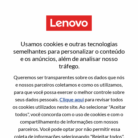
Menu
Staff Engineer, Firmware /
Usamos cookies e outras tecnologias
Embedded (UEFI BIOS)
semelhantes para personalizar o conteúdo
e os anúncios, além de analisar nosso
tráfego.
Queremos ser transparentes sobre os dados que nós
e nossos parceiros coletamos e como os utilizamos,
para que você possa exercer o melhor controle sobre
Informação geral
seus dados pessoais.
Clique aqui
para revisar todos
os cookies utilizados neste site. Ao selecionar "Aceitar
Sol. Nº:
WD00099343
todos", você concorda com o uso de cookies e com o
Área De Carreira:
Engenharia de Hardware
compartilhamento de informações com nossos
parceiros. Você pode optar por não permitir essa
País/Região:
Taiwan
coleta de informações selecionando "Rejeitar todos".