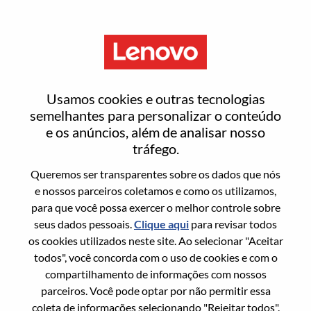
Menu
Staff Firmware Engineer-BMC
Usamos cookies e outras tecnologias
semelhantes para personalizar o conteúdo
e os anúncios, além de analisar nosso
tráfego.
Queremos ser transparentes sobre os dados que nós
Informação geral
e nossos parceiros coletamos e como os utilizamos,
para que você possa exercer o melhor controle sobre
Sol. Nº:
WD00096152
seus dados pessoais.
Clique aqui
para revisar todos
Área De Carreira:
Engenharia de Hardware
os cookies utilizados neste site. Ao selecionar "Aceitar
todos", você concorda com o uso de cookies e com o
País/Região:
Taiwan
compartilhamento de informações com nossos
Estado:
Taipei City
parceiros. Você pode optar por não permitir essa
Cidade:
Taipei
coleta de informações selecionando "Rejeitar todos".