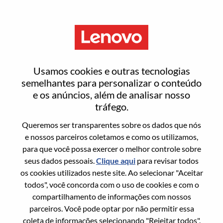
Menu
Staff Mechanical Engineer
Usamos cookies e outras tecnologias
semelhantes para personalizar o conteúdo
e os anúncios, além de analisar nosso
tráfego.
Queremos ser transparentes sobre os dados que nós
Informação geral
e nossos parceiros coletamos e como os utilizamos,
para que você possa exercer o melhor controle sobre
Sol. Nº:
WD00101379
seus dados pessoais.
Clique aqui
para revisar todos
Área De Carreira:
Engenharia de Hardware
os cookies utilizados neste site. Ao selecionar "Aceitar
todos", você concorda com o uso de cookies e com o
País/Região:
Taiwan
compartilhamento de informações com nossos
Estado:
Taipei City
parceiros. Você pode optar por não permitir essa
Cidade:
Taipei
coleta de informações selecionando "Rejeitar todos".