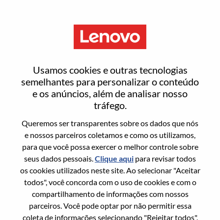
Menu
Strategic Project Management
Usamos cookies e outras tecnologias
semelhantes para personalizar o conteúdo
e os anúncios, além de analisar nosso
tráfego.
Queremos ser transparentes sobre os dados que nós
Informação geral
e nossos parceiros coletamos e como os utilizamos,
para que você possa exercer o melhor controle sobre
Sol. Nº:
WD00099583
seus dados pessoais.
Clique aqui
para revisar todos
Área De Carreira:
Gerenciamento de projetos
os cookies utilizados neste site. Ao selecionar "Aceitar
todos", você concorda com o uso de cookies e com o
País/Região:
Estados Unidos da América
compartilhamento de informações com nossos
Estado:
North Carolina
parceiros. Você pode optar por não permitir essa
Cidade:
Morrisville
coleta de informações selecionando "Rejeitar todos".