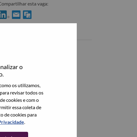
Compartilhar esta vaga:
ompartilhar Technical Account Manager no LinkedIn
Compartilhar Technical Account Manager com um amigo por
Vagas semelhantes
Veja todos
nalizar o
o.
como os utilizamos,
para revisar todos os
 de cookies e com o
itir essa coleta de
to de cookies para
Privacidade
.