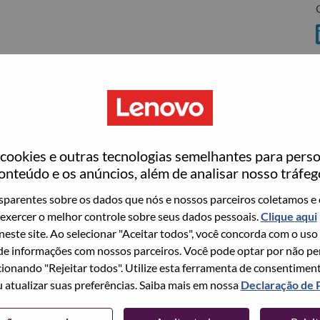
C
ookies e outras tecnologias semelhantes para perso
ovo
onteúdo e os anúncios, além de analisar nosso tráfeg
wn what we do. We WOW our customers.
parentes sobre os dados que nós e nossos parceiros coletamos e 
exercer o melhor controle sobre seus dados pessoais.
Clique aqui
echnology powerhouse, ranked #196 in the Fortune Global
 neste site. Ao selecionar "Aceitar todos", você concorda com o uso
 day in 180 markets. Focused on a bold vision to deliver
e informações com nossos parceiros. Você pode optar por não perm
 on its success as the world’s largest PC company with a full-
ionando "Rejeitar todos". Utilize esta ferramenta de consentimen
d AI-optimized devices (PCs, workstations, smartphones,
u atualizar suas preferências. Saiba mais em nossa
Declaração de 
edge, high performance computing and software defined
ervices. Lenovo’s continued investment in world-changing