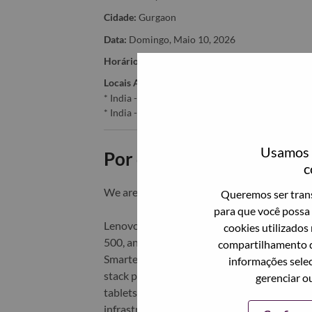
Cidade:
Gurgaon
Data:
Domingo, Maio 10, 2026
Horário De Trabalho:
Full-time
Locais Adicionais
:
* India - Haryāna - Gurgaon
* India - Haryāna - Gurgaon
Usamos c
Por que trabalhar na Len
c
We are Lenovo. We do what we say. We o
Queremos ser trans
para que você possa 
Lenovo is a US$83 billion revenue global t
cookies utilizados
500, and serving millions of customers every
compartilhamento d
Smarter Technology for All, Lenovo has built
informações selec
stack portfolio of AI-enabled, AI-ready, an
gerenciar o
tablets), infrastructure (server, storage, 
infrastructure), software, solutions, and s