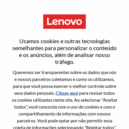
Menu
Test Egineering
Usamos cookies e outras tecnologias
semelhantes para personalizar o conteúdo
e os anúncios, além de analisar nosso
tráfego.
Queremos ser transparentes sobre os dados que nós
Informação geral
e nossos parceiros coletamos e como os utilizamos,
para que você possa exercer o melhor controle sobre
Sol. Nº:
WD00101612
seus dados pessoais.
Clique aqui
para revisar todos
Área De Carreira:
Engenharia
os cookies utilizados neste site. Ao selecionar "Aceitar
todos", você concorda com o uso de cookies e com o
País/Região:
México
compartilhamento de informações com nossos
Estado:
Nuevo León
parceiros. Você pode optar por não permitir essa
Cidade:
Monterrey
coleta de informações selecionando "Rejeitar todos".