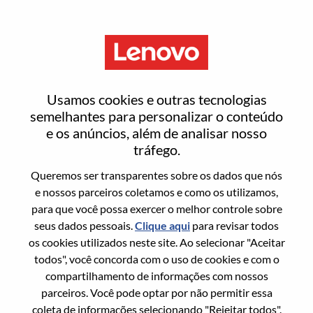
Menu
WW Cyber-Security Services -
Usamos cookies e outras tecnologias
Offering Development
semelhantes para personalizar o conteúdo
e os anúncios, além de analisar nosso
Manager
tráfego.
Queremos ser transparentes sobre os dados que nós
e nossos parceiros coletamos e como os utilizamos,
para que você possa exercer o melhor controle sobre
seus dados pessoais.
Clique aqui
para revisar todos
os cookies utilizados neste site. Ao selecionar "Aceitar
Informação geral
todos", você concorda com o uso de cookies e com o
compartilhamento de informações com nossos
Sol. Nº:
WD00100911
parceiros. Você pode optar por não permitir essa
Área De Carreira:
Tecnologia da informação
coleta de informações selecionando "Rejeitar todos".