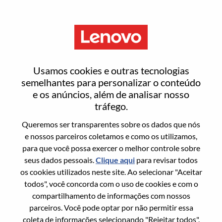
Menu
WW Cyber-Security Services -
Usamos cookies e outras tecnologias
Offering Development
semelhantes para personalizar o conteúdo
e os anúncios, além de analisar nosso
Manager
tráfego.
Queremos ser transparentes sobre os dados que nós
e nossos parceiros coletamos e como os utilizamos,
para que você possa exercer o melhor controle sobre
seus dados pessoais.
Clique aqui
para revisar todos
os cookies utilizados neste site. Ao selecionar "Aceitar
Informação geral
todos", você concorda com o uso de cookies e com o
compartilhamento de informações com nossos
Sol. Nº:
WD00100912
parceiros. Você pode optar por não permitir essa
Área De Carreira:
Tecnologia da informação
coleta de informações selecionando "Rejeitar todos".