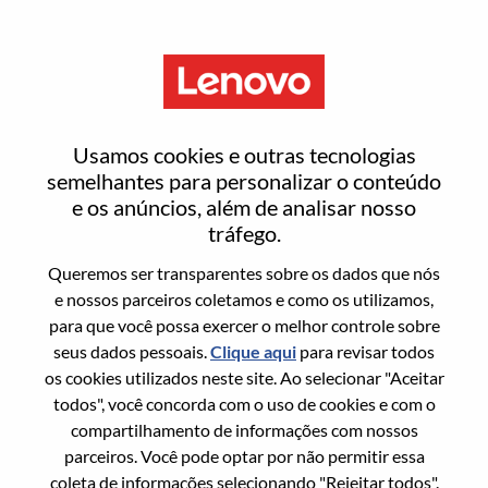
Menu
Workstation Product &
Usamos cookies e outras tecnologias
Business Manager
semelhantes para personalizar o conteúdo
e os anúncios, além de analisar nosso
tráfego.
Queremos ser transparentes sobre os dados que nós
e nossos parceiros coletamos e como os utilizamos,
para que você possa exercer o melhor controle sobre
Informação geral
seus dados pessoais.
Clique aqui
para revisar todos
os cookies utilizados neste site. Ao selecionar "Aceitar
Sol. Nº:
WD00099708
todos", você concorda com o uso de cookies e com o
Área De Carreira:
Vendas
compartilhamento de informações com nossos
parceiros. Você pode optar por não permitir essa
País/Região:
Suíça
coleta de informações selecionando "Rejeitar todos".