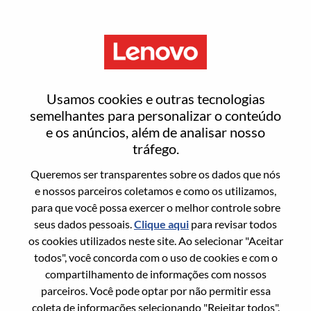
Menu
ECommerce SMB ACQ Inside
Usamos cookies e outras tecnologias
Sales
semelhantes para personalizar o conteúdo
e os anúncios, além de analisar nosso
tráfego.
Queremos ser transparentes sobre os dados que nós
e nossos parceiros coletamos e como os utilizamos,
para que você possa exercer o melhor controle sobre
Informação geral
seus dados pessoais.
Clique aqui
para revisar todos
os cookies utilizados neste site. Ao selecionar "Aceitar
Sol. Nº:
WD00100558
todos", você concorda com o uso de cookies e com o
Área De Carreira:
Vendas
compartilhamento de informações com nossos
parceiros. Você pode optar por não permitir essa
País/Região:
China
coleta de informações selecionando "Rejeitar todos".