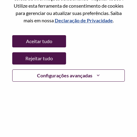
Estado:
Liaoning
Utilize esta ferramenta de consentimento de cookies
Cidade:
大连（Dalian）
para gerenciar ou atualizar suas preferências. Saiba
Data:
Segunda, Junho 15, 2026
mais em nossa
Declaração de Privacidade
.
Horário De Trabalho:
Full-time
Locais Adicionais
:
Aceitar tudo
* China - Liaoning - 大连（Dalian）
Rejeitar tudo
Por que trabalhar na Lenovo
Configurações avançadas
We are Lenovo. We do what we say. We own what we do.
We WOW our customers.
Lenovo is a US$83 billion revenue global technology
powerhouse, ranked #153 in the Fortune Global 500, and
serving millions of customers every day in 180 markets.
Focused on a bold vision to deliver Smarter Technology
for All, Lenovo has built on its success as the world’s