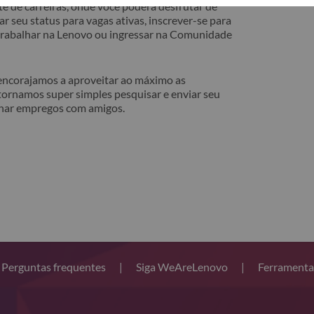
e de carreiras, onde você poderá desfrutar de
r seu status para vagas ativas, inscrever-se para
 trabalhar na Lenovo ou ingressar na Comunidade
 encorajamos a aproveitar ao máximo as
tornamos super simples pesquisar e enviar seu
lhar empregos com amigos.
Perguntas frequentes
|
Siga WeAreLenovo
|
Ferramenta