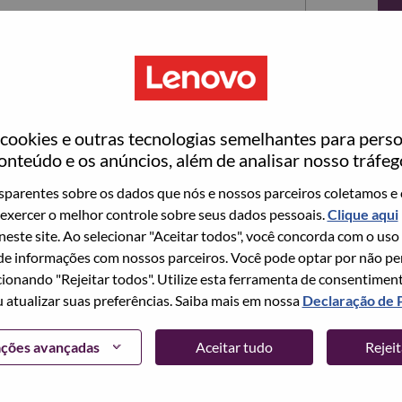
ookies e outras tecnologias semelhantes para perso
onteúdo e os anúncios, além de analisar nosso tráfeg
parentes sobre os dados que nós e nossos parceiros coletamos e 
exercer o melhor controle sobre seus dados pessoais.
Clique aqui
ta no momento, temos seu e-mail salvo em nosso
 neste site. Ao selecionar "Aceitar todos", você concorda com o uso
edefinir e fazer login.
e informações com nossos parceiros. Você pode optar por não perm
ionando "Rejeitar todos". Utilize esta ferramenta de consentimen
login e/ou registrar-se como um novo usuário,
u atualizar suas preferências. Saiba mais em nossa
Declaração de 
 em
hrsupport@lenovo.com
com os detalhes do seu
Problema de login do candidato" no assunto do e-
ações avançadas
Aceitar tudo
Rejei
m contato com você para obter suporte após a