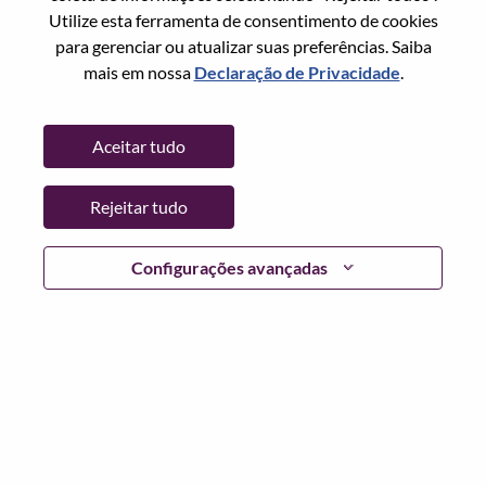
Utilize esta ferramenta de consentimento de cookies
Senha
para gerenciar ou atualizar suas preferências. Saiba
mais em nossa
Declaração de Privacidade
.
Aceitar tudo
Entrar
Rejeitar tudo
Esqueceu sua senha?
Se você é um candidato para uma vaga aberta no
Configurações avançadas
momento, temos seu e-mail salvo em nosso sistema;
selecione "Esqueceu a senha?" para redefinir e fazer login.
Se você estiver tendo problemas para fazer login e/ou
registrar-se como um novo usuário, entre em contato com
nossa equipe de RH em
hrsupport@lenovo.com
com os
detalhes do seu erro e capturas de tela aplicáveis. Inclua
"Problema de login do candidato" no assunto do e-mail.
Um membro de nossa equipe entrará em contato com