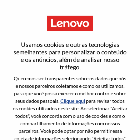
Menu
Entrar ou registrar-se em uma
Usamos cookies e outras tecnologias
nova conta de usuário
semelhantes para personalizar o conteúdo
e os anúncios, além de analisar nosso
tráfego.
Queremos ser transparentes sobre os dados que nós
e nossos parceiros coletamos e como os utilizamos,
para que você possa exercer o melhor controle sobre
Usuário recorrente
seus dados pessoais.
Clique aqui
para revisar todos
os cookies utilizados neste site. Ao selecionar "Aceitar
Sobrenome
todos", você concorda com o uso de cookies e com o
Nome da graduação
compartilhamento de informações com nossos
parceiros. Você pode optar por não permitir essa
coleta de informações selecionando "Rejeitar todos".