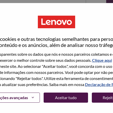
ookies e outras tecnologias semelhantes para perso
onteúdo e os anúncios, além de analisar nosso tráfeg
parentes sobre os dados que nós e nossos parceiros coletamos e 
exercer o melhor controle sobre seus dados pessoais.
Clique aqui
ta no momento, temos seu e-mail salvo em nosso
 neste site. Ao selecionar "Aceitar todos", você concorda com o uso
edefinir e fazer login.
e informações com nossos parceiros. Você pode optar por não perm
ionando "Rejeitar todos". Utilize esta ferramenta de consentimen
login e/ou registrar-se como um novo usuário,
u atualizar suas preferências. Saiba mais em nossa
Declaração de 
 em
hrsupport@lenovo.com
com os detalhes do seu
Problema de login do candidato" no assunto do e-
ações avançadas
Aceitar tudo
Rejei
m contato com você para obter suporte após a