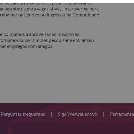
e de carreiras, onde você poderá desfrutar de
r seu status para vagas ativas, inscrever-se para
 trabalhar na Lenovo ou ingressar na Comunidade
 encorajamos a aproveitar ao máximo as
tornamos super simples pesquisar e enviar seu
lhar empregos com amigos.
Perguntas frequentes
|
Siga WeAreLenovo
|
Ferramenta