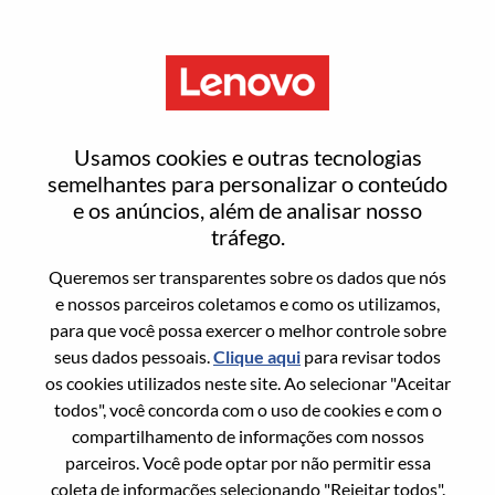
Menu
Processo de candidatura
Usamos cookies e outras tecnologias
semelhantes para personalizar o conteúdo
e os anúncios, além de analisar nosso
Informações pessoais
tráfego.
Queremos ser transparentes sobre os dados que nós
Nome
*
e nossos parceiros coletamos e como os utilizamos,
para que você possa exercer o melhor controle sobre
seus dados pessoais.
Clique aqui
para revisar todos
os cookies utilizados neste site. Ao selecionar "Aceitar
Sobrenome
*
todos", você concorda com o uso de cookies e com o
compartilhamento de informações com nossos
parceiros. Você pode optar por não permitir essa
Número do celular
*
coleta de informações selecionando "Rejeitar todos".