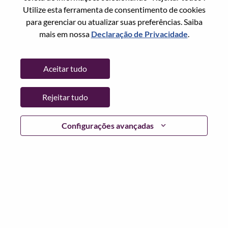
Utilize esta ferramenta de consentimento de cookies
para gerenciar ou atualizar suas preferências. Saiba
mais em nossa
Declaração de Privacidade
.
Número de telefone residencial
Aceitar tudo
Podemos entrar em contato com você pelo seu celular
Rejeitar tudo
via SMS?
*
Configurações avançadas
Email
*
País
*