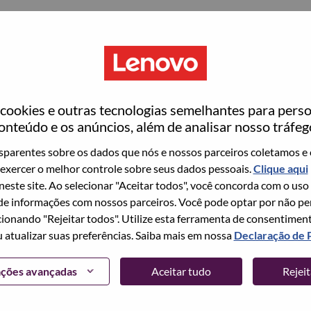
Copiar e colar
Sem currículo
Já se registrou?
ookies e outras tecnologias semelhantes para perso
onteúdo e os anúncios, além de analisar nosso tráfeg
parentes sobre os dados que nós e nossos parceiros coletamos e 
LOGIN
exercer o melhor controle sobre seus dados pessoais.
Clique aqui
 neste site. Ao selecionar "Aceitar todos", você concorda com o uso
e informações com nossos parceiros. Você pode optar por não perm
 dados aplicáveis e os princípios de privacidade de dados da Len
ionando "Rejeitar todos". Utilize esta ferramenta de consentimen
soais Confidenciais do seu currículo antes de se candidatar a qu
u atualizar suas preferências. Saiba mais em nossa
Declaração de 
luem, sem limitação, dados relacionados a: origem racial ou étnica
ações avançadas
Aceitar tudo
Rejei
ical; dados de saúde; orientação sexual; identidade de gênero; defic
eros de documentos de identidade nacionais/governamentais (incl
/débito e informações bancárias/financeiras semelhantes; e ident