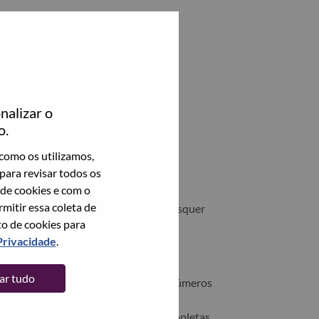
nalizar o
o.
como os utilizamos,
para revisar todos os
 de cookies e com o
itir essa coleta de
ovo, solicitamos que você remova quaisquer
to de cookies para
alquer cargo da Lenovo ou à nossa
Privacidade
.
; crenças religiosas ou filosóficas;
tar tudo
iências; verificação de antecedentes; números
usive números de identificação de
ificadores biométricos e/ou datas completas