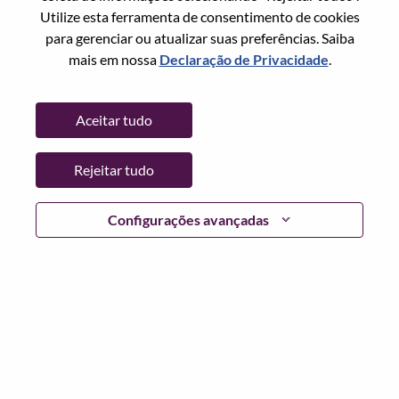
Redefinir senha com seu email
Email
*
Utilize esta ferramenta de consentimento de cookies
para gerenciar ou atualizar suas preferências. Saiba
mais em nossa
Declaração de Privacidade
.
Continuar
Aceitar tudo
Voltar
Rejeitar tudo
Configurações avançadas
Lenovo.com
Privacidade
|
Termos de uso
|
Perguntas
frequentes
Siga WeAreLenovo
|
Ferramenta de
Consentimento de Cookies