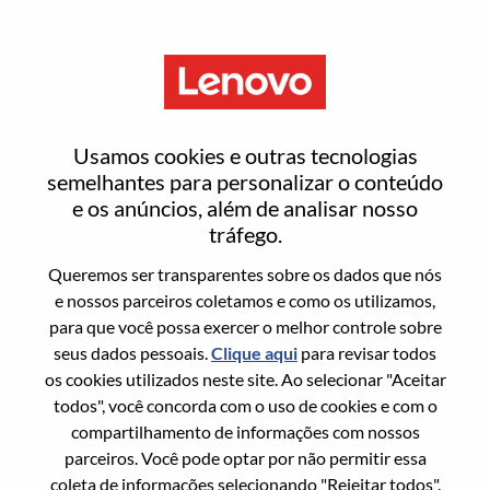
Menu
Redefinir senha
Usamos cookies e outras tecnologias
semelhantes para personalizar o conteúdo
e os anúncios, além de analisar nosso
Tem certeza que deseja redefinir sua
tráfego.
senha?
Queremos ser transparentes sobre os dados que nós
e nossos parceiros coletamos e como os utilizamos,
para que você possa exercer o melhor controle sobre
Enter the email address associated with your
seus dados pessoais.
Clique aqui
para revisar todos
account, then click "Continue".
os cookies utilizados neste site. Ao selecionar "Aceitar
todos", você concorda com o uso de cookies e com o
Vamos enviar por email um link para você
compartilhamento de informações com nossos
redefinir sua senha.
parceiros. Você pode optar por não permitir essa
coleta de informações selecionando "Rejeitar todos".