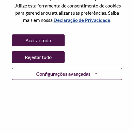
Filtros
Classificar por
1
2
3
4
5
6
Próx >>
Utilize esta ferramenta de consentimento de cookies
aplicados
para gerenciar ou atualizar suas preferências. Saiba
(
Redefinir
)
mais em nossa
Declaração de Privacidade
.
Aceitar tudo
Product Manager - Consumer Chrome
Vendas
Estados Unidos da América, North Carolina, Morrisville
Rejeitar tudo
Sol. nº: WD00101164
Publicado 24-Jun-2026
Configurações avançadas
Candidatar-se
Comp
Product Manager, Commercial Accessories –
Morrisville, NC
Suporte a vendas
Estados Unidos da América, North Carolina, Morrisville