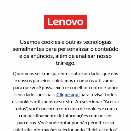
Menu
Inteligência te leva mais
Usamos cookies e outras tecnologias
longe
semelhantes para personalizar o conteúdo
e os anúncios, além de analisar nosso
tráfego.
Não sabe por onde começar?
Queremos ser transparentes sobre os dados que nós
e nossos parceiros coletamos e como os utilizamos,
Obtenha recomendações
para que você possa exercer o melhor controle sobre
seus dados pessoais.
Clique aqui
para revisar todos
os cookies utilizados neste site. Ao selecionar "Aceitar
Pesquisar vagas abertas
todos", você concorda com o uso de cookies e com o
Pesquisar vagas abertas
compartilhamento de informações com nossos
parceiros. Você pode optar por não permitir essa
1-10 de 65
jobs
coleta de informações selecionando "Rejeitar todos".