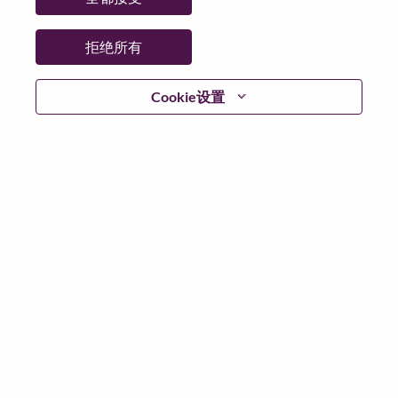
日期:
星期三, 5 月 20, 2026
其他工作城市
:
拒绝所有
* China
Cookie设置
为什么选择联想
联想文化，我们称之为 “We Are Lenovo”（我们，就是联
想），其核心是：“说到做到，尽心尽力，成就客户”。
联想集团是一家年收入830亿美元的全球化科技巨头，位
列《财富》世界500强第153名，服务遍布全球180个市
场数以百万计的客户。为实现“智能，为每一个可能” 的
公司愿景，联想在不断夯实全球个人电脑市场冠军地位
的基础上，积极构建全栈式的计算能力，现已拥有包括
人工智能赋能、人工智能导向和人工智能优化的终端、
基础设施、软件、解决方案和服务在内的完整产品路线
图，包括个人电脑、工作站、智能手机、平板电脑等终