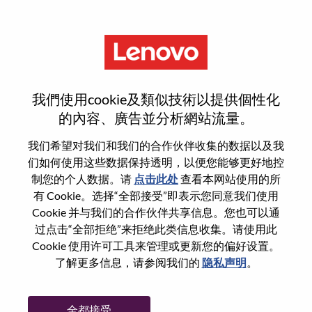
菜单
游戏体验测试工程师
我們使用cookie及類似技術以提供個性化
的內容、廣告並分析網站流量。
我们希望对我们和我们的合作伙伴收集的数据以及我
们如何使用这些数据保持透明，以便您能够更好地控
基本信息
制您的个人数据。请
点击此处
查看本网站使用的所
有 Cookie。选择“全部接受”即表示您同意我们使用
Cookie 并与我们的合作伙伴共享信息。您也可以通
职位编号:
100016968
过点击“全部拒绝”来拒绝此类信息收集。请使用此
工作领域:
Engineering
Cookie 使用许可工具来管理或更新您的偏好设置。
国家/地区:
中国
了解更多信息，请参阅我们的
隐私声明
。
省:
湖北
市:
武汉（Wuhan）
全都接受