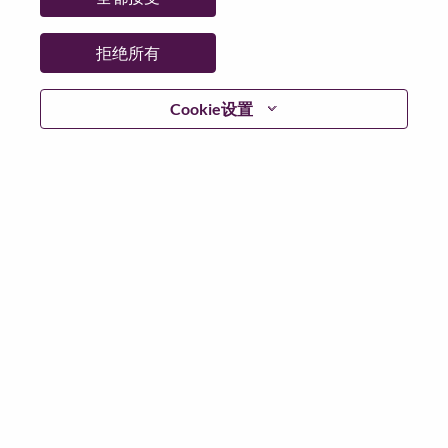
日期:
星期日, 6 月 21, 2026
其他工作城市
:
拒绝所有
* China
Cookie设置
为什么选择联想
联想文化，我们称之为 “We Are Lenovo”（我们，就是联
想），其核心是：“说到做到，尽心尽力，成就客户”。
联想集团是一家年收入830亿美元的全球化科技巨头，位
列《财富》世界500强第196名，服务遍布全球180个市
场数以百万计的客户。为实现“智能，为每一个可能” 的
公司愿景，联想在不断夯实全球个人电脑市场冠军地位
的基础上，积极构建全栈式的计算能力，现已拥有包括
人工智能赋能、人工智能导向和人工智能优化的终端、
基础设施、软件、解决方案和服务在内的完整产品路线
图，包括个人电脑、工作站、智能手机、平板电脑等终