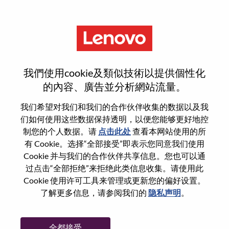
菜单
手机结构设计工程师
我們使用cookie及類似技術以提供個性化
的內容、廣告並分析網站流量。
我们希望对我们和我们的合作伙伴收集的数据以及我
们如何使用这些数据保持透明，以便您能够更好地控
基本信息
制您的个人数据。请
点击此处
查看本网站使用的所
有 Cookie。选择“全部接受”即表示您同意我们使用
Cookie 并与我们的合作伙伴共享信息。您也可以通
职位编号:
100017208
过点击“全部拒绝”来拒绝此类信息收集。请使用此
工作领域:
Hardware Engineering
Cookie 使用许可工具来管理或更新您的偏好设置。
国家/地区:
中国
了解更多信息，请参阅我们的
隐私声明
。
省:
上海
市:
上海（Shanghai）
全都接受