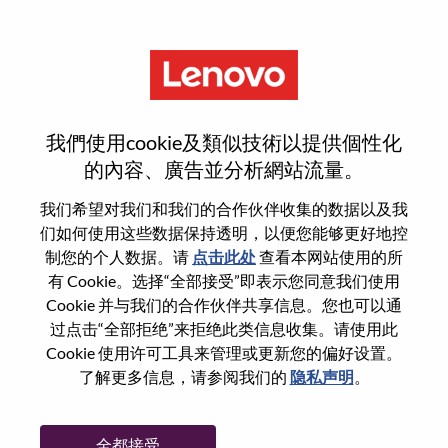
菜单
联想应用商店产品经理
我們使用cookie及類似技術以提供個性化
的內容、廣告並分析網站流量。
我们希望对我们和我们的合作伙伴收集的数据以及我
们如何使用这些数据保持透明，以便您能够更好地控
基本信息
制您的个人数据。请
点击此处
查看本网站使用的所
有 Cookie。选择“全部接受”即表示您同意我们使用
Cookie 并与我们的合作伙伴共享信息。您也可以通
职位编号:
WD00101918
过点击“全部拒绝”来拒绝此类信息收集。请使用此
工作领域:
Product Management
Cookie 使用许可工具来管理或更新您的偏好设置。
国家/地区:
中国
了解更多信息，请参阅我们的
隐私声明
。
省:
四川
市:
成都（Chengdu）
全都接受