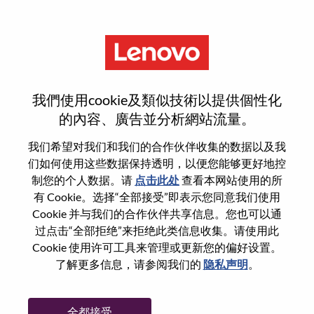
菜单
AI ML Architect
我們使用cookie及類似技術以提供個性化
的內容、廣告並分析網站流量。
我们希望对我们和我们的合作伙伴收集的数据以及我
们如何使用这些数据保持透明，以便您能够更好地控
基本信息
制您的个人数据。请
点击此处
查看本网站使用的所
有 Cookie。选择“全部接受”即表示您同意我们使用
Cookie 并与我们的合作伙伴共享信息。您也可以通
职位编号:
WD00100072
过点击“全部拒绝”来拒绝此类信息收集。请使用此
工作领域:
Hardware Engineering
Cookie 使用许可工具来管理或更新您的偏好设置。
国家/地区:
罗马尼亚
了解更多信息，请参阅我们的
隐私声明
。
市:
Bucharest
日期:
星期五, 7 月 3, 2026
全都接受