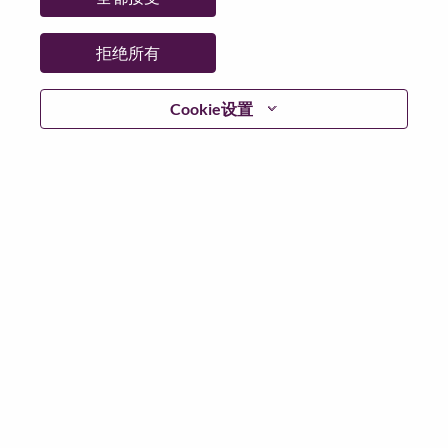
工作性质:
Full-time
其他工作城市
:
拒绝所有
* Romania
Cookie设置
为什么选择联想
We are Lenovo. We do what we say. We own what we do.
We WOW our customers.
Lenovo is a US$83 billion revenue global technology
powerhouse, ranked #196 in the Fortune Global 500, and
serving millions of customers every day in 180 markets.
Focused on a bold vision to deliver Smarter Technology
for All, Lenovo has built on its success as the world’s
largest PC company with a full-stack portfolio of AI-
enabled, AI-ready, and AI-optimized devices (PCs,
workstations, smartphones, tablets), infrastructure