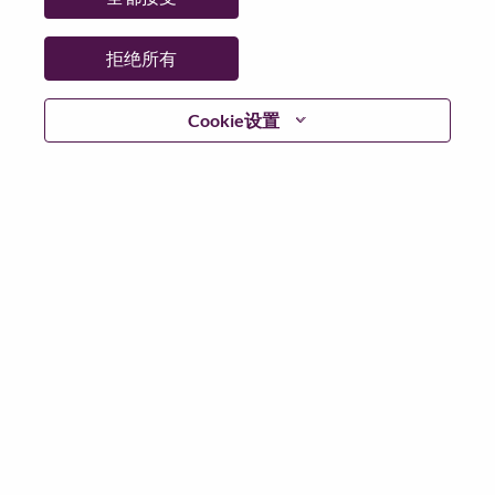
日期:
星期一, 5 月 25, 2026
工作性质:
Full-time
拒绝所有
其他工作城市
:
* Slovakia
Cookie设置
为什么选择联想
We are Lenovo. We do what we say. We own what we do.
We WOW our customers.
Lenovo is a US$83 billion revenue global technology
powerhouse, ranked #153 in the Fortune Global 500, and
serving millions of customers every day in 180 markets.
Focused on a bold vision to deliver Smarter Technology
for All, Lenovo has built on its success as the world’s
largest PC company with a full-stack portfolio of AI-
enabled, AI-ready, and AI-optimized devices (PCs,