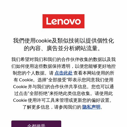
菜单
AI Platform Engineer
我們使用cookie及類似技術以提供個性化
的內容、廣告並分析網站流量。
我们希望对我们和我们的合作伙伴收集的数据以及我
们如何使用这些数据保持透明，以便您能够更好地控
基本信息
制您的个人数据。请
点击此处
查看本网站使用的所
有 Cookie。选择“全部接受”即表示您同意我们使用
Cookie 并与我们的合作伙伴共享信息。您也可以通
职位编号:
WD00099450
过点击“全部拒绝”来拒绝此类信息收集。请使用此
工作领域:
Artificial Intelligence
Cookie 使用许可工具来管理或更新您的偏好设置。
国家/地区:
斯洛伐克
了解更多信息，请参阅我们的
隐私声明
。
省:
Bratislavský kraj
市:
Mobile
全都接受