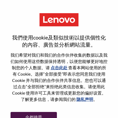
菜单
AI Technical Architect
我們使用cookie及類似技術以提供個性化
的內容、廣告並分析網站流量。
我们希望对我们和我们的合作伙伴收集的数据以及我
们如何使用这些数据保持透明，以便您能够更好地控
基本信息
制您的个人数据。请
点击此处
查看本网站使用的所
有 Cookie。选择“全部接受”即表示您同意我们使用
Cookie 并与我们的合作伙伴共享信息。您也可以通
职位编号:
WD00099987
过点击“全部拒绝”来拒绝此类信息收集。请使用此
工作领域:
Research/Development
Cookie 使用许可工具来管理或更新您的偏好设置。
国家/地区:
中国
了解更多信息，请参阅我们的
隐私声明
。
省:
北京
市:
北京（Beijing）
全都接受