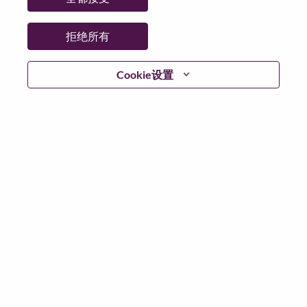
日期:
星期三, 5 月 20, 2026
其他工作城市
:
拒绝所有
* China
Cookie设置
为什么选择联想
联想文化，我们称之为 “We Are Lenovo”（我们，就是联
想），其核心是：“说到做到，尽心尽力，成就客户”。
联想集团是一家年收入830亿美元的全球化科技巨头，位
列《财富》世界500强第153名，服务遍布全球180个市
场数以百万计的客户。为实现“智能，为每一个可能” 的
公司愿景，联想在不断夯实全球个人电脑市场冠军地位
的基础上，积极构建全栈式的计算能力，现已拥有包括
人工智能赋能、人工智能导向和人工智能优化的终端、
基础设施、软件、解决方案和服务在内的完整产品路线
图，包括个人电脑、工作站、智能手机、平板电脑等终