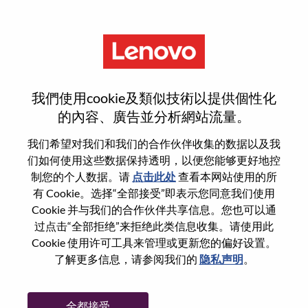
菜单
AI资深软件产品经理
我們使用cookie及類似技術以提供個性化
的內容、廣告並分析網站流量。
我们希望对我们和我们的合作伙伴收集的数据以及我
们如何使用这些数据保持透明，以便您能够更好地控
基本信息
制您的个人数据。请
点击此处
查看本网站使用的所
有 Cookie。选择“全部接受”即表示您同意我们使用
Cookie 并与我们的合作伙伴共享信息。您也可以通
职位编号:
100016967
过点击“全部拒绝”来拒绝此类信息收集。请使用此
工作领域:
Product Management
Cookie 使用许可工具来管理或更新您的偏好设置。
国家/地区:
中国
了解更多信息，请参阅我们的
隐私声明
。
省:
北京
市:
北京（Beijing）
全都接受