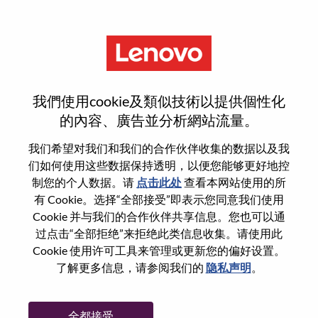
菜单
AI产品经理
我們使用cookie及類似技術以提供個性化
的內容、廣告並分析網站流量。
我们希望对我们和我们的合作伙伴收集的数据以及我
们如何使用这些数据保持透明，以便您能够更好地控
基本信息
制您的个人数据。请
点击此处
查看本网站使用的所
有 Cookie。选择“全部接受”即表示您同意我们使用
Cookie 并与我们的合作伙伴共享信息。您也可以通
职位编号:
WD00099864
过点击“全部拒绝”来拒绝此类信息收集。请使用此
工作领域:
Product Management
Cookie 使用许可工具来管理或更新您的偏好设置。
国家/地区:
中国
了解更多信息，请参阅我们的
隐私声明
。
省:
北京
市:
北京（Beijing）
全都接受