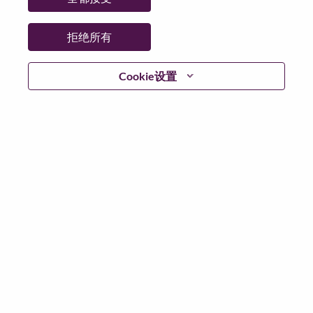
日期:
星期二, 6 月 16, 2026
工作性质:
Full-time
拒绝所有
其他工作城市
:
* China - Beijing - 北京（Beijing）
Cookie设置
为什么选择联想
联想文化，我们称之为 “We Are Lenovo”（我们，就是联
想），其核心是：“说到做到，尽心尽力，成就客户”。
联想集团是一家年收入830亿美元的全球化科技巨头，位
列《财富》世界500强第153名，服务遍布全球180个市
场数以百万计的客户。为实现“智能，为每一个可能” 的
公司愿景，联想在不断夯实全球个人电脑市场冠军地位
的基础上，积极构建全栈式的计算能力，现已拥有包括
人工智能赋能、人工智能导向和人工智能优化的终端、
基础设施、软件、解决方案和服务在内的完整产品路线