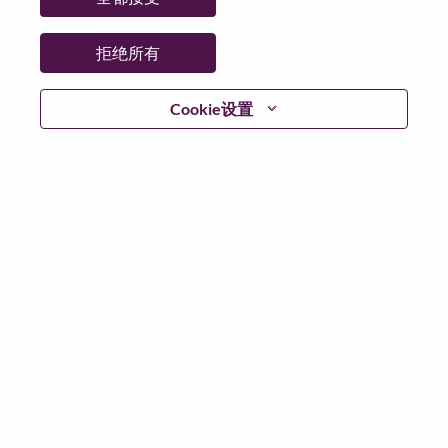
日期:
星期一, 6 月 8, 2026
工作性质:
Full-time
拒绝所有
其他工作城市
:
* Japan - Kanagawa - Yokohama-shi
Cookie设置
为什么选择联想
We are Lenovo. We do what we say. We own what we do.
We WOW our customers.
Lenovo is a US$83 billion revenue global technology
powerhouse, ranked #196 in the Fortune Global 500, and
serving millions of customers every day in 180 markets.
Focused on a bold vision to deliver Smarter Technology
for All, Lenovo has built on its success as the world’s
largest PC company with a full-stack portfolio of AI-
enabled, AI-ready, and AI-optimized devices (PCs,