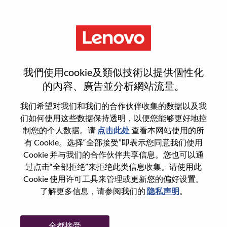
菜单
Advisory Engineer, SW
我們使用cookie及類似技術以提供個性化
的內容、廣告並分析網站流量。
我们希望对我们和我们的合作伙伴收集的数据以及我
们如何使用这些数据保持透明，以便您能够更好地控
基本信息
制您的个人数据。请
点击此处
查看本网站使用的所
有 Cookie。选择“全部接受”即表示您同意我们使用
Cookie 并与我们的合作伙伴共享信息。您也可以通
职位编号:
WD00098405
过点击“全部拒绝”来拒绝此类信息收集。请使用此
工作领域:
Hardware Engineering
Cookie 使用许可工具来管理或更新您的偏好设置。
国家/地区:
日本
了解更多信息，请参阅我们的
隐私声明
。
省:
Kanagawa
市:
Yokohama-shi
全都接受