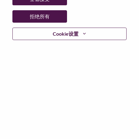
省:
California
市:
San Jose
拒绝所有
日期:
星期二, 6 月 9, 2026
工作性质:
Full-time
Cookie设置
其他工作城市
:
* United States of America - California - San Jose
* United States of America - North Carolina - Morrisville
为什么选择联想
We are Lenovo. We do what we say. We own what we do.
We WOW our customers.
Lenovo is a US$83 billion revenue global technology
powerhouse, ranked #153 in the Fortune Global 500, and
serving millions of customers every day in 180 markets.
Focused on a bold vision to deliver Smarter Technology