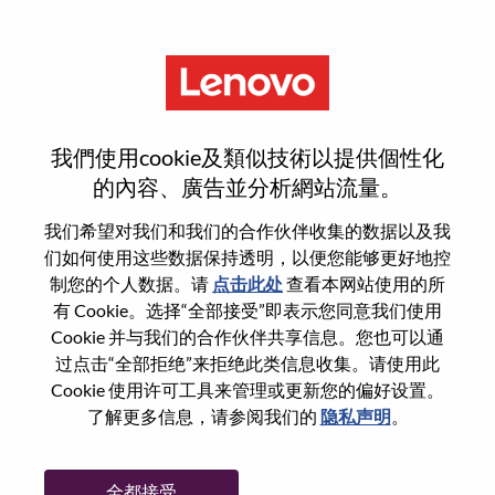
菜单
Advisory Enterprise Solutions
我們使用cookie及類似技術以提供個性化
Engineer, AI Orchestration
的內容、廣告並分析網站流量。
我们希望对我们和我们的合作伙伴收集的数据以及我
们如何使用这些数据保持透明，以便您能够更好地控
制您的个人数据。请
点击此处
查看本网站使用的所
有 Cookie。选择“全部接受”即表示您同意我们使用
基本信息
Cookie 并与我们的合作伙伴共享信息。您也可以通
过点击“全部拒绝”来拒绝此类信息收集。请使用此
Cookie 使用许可工具来管理或更新您的偏好设置。
职位编号:
WD00096167
了解更多信息，请参阅我们的
隐私声明
。
工作领域:
Artificial Intelligence
国家/地区:
美国
全都接受