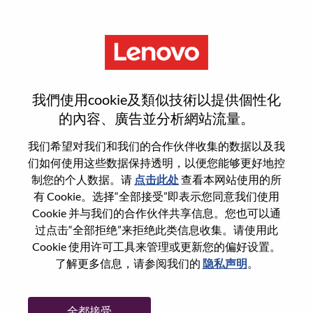
菜单
Alternance - Assistant(e)
我們使用cookie及類似技術以提供個性化
Commercial Secteur Privé
的內容、廣告並分析網站流量。
我们希望对我们和我们的合作伙伴收集的数据以及我
们如何使用这些数据保持透明，以便您能够更好地控
制您的个人数据。请
点击此处
查看本网站使用的所
有 Cookie。选择“全部接受”即表示您同意我们使用
基本信息
Cookie 并与我们的合作伙伴共享信息。您也可以通
过点击“全部拒绝”来拒绝此类信息收集。请使用此
Cookie 使用许可工具来管理或更新您的偏好设置。
职位编号:
WD00099010
了解更多信息，请参阅我们的
隐私声明
。
工作领域:
Sales
国家/地区:
法国
全都接受