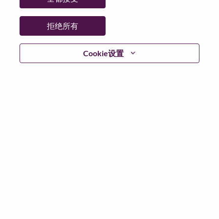
省:
Hauts-de-Seine
市:
Rueil-Malmaison
拒绝所有
日期:
星期二, 5 月 26, 2026
工作性质:
Full-time
Cookie设置
其他工作城市
:
* France - Hauts-de-Seine - Rueil-Malmaison
为什么选择联想
We are Lenovo. We do what we say. We own what we do.
We WOW our customers.
Lenovo is a US$83 billion revenue global technology
powerhouse, ranked #153 in the Fortune Global 500, and
serving millions of customers every day in 180 markets.
Focused on a bold vision to deliver Smarter Technology
for All, Lenovo has built on its success as the world’s